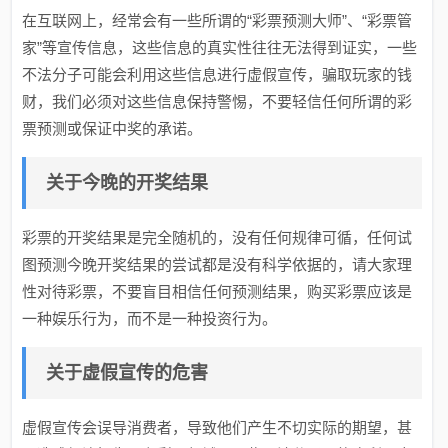
在互联网上，经常会有一些所谓的“彩票预测大师”、“彩票管
家”等宣传信息，这些信息的真实性往往无法得到证实，一些
不法分子可能会利用这些信息进行虚假宣传，骗取玩家的钱
财，我们必须对这些信息保持警惕，不要轻信任何所谓的彩
票预测或保证中奖的承诺。
关于今晚的开奖结果
彩票的开奖结果是完全随机的，没有任何规律可循，任何试
图预测今晚开奖结果的尝试都是没有科学依据的，请大家理
性对待彩票，不要盲目相信任何预测结果，购买彩票应该是
一种娱乐行为，而不是一种投资行为。
关于虚假宣传的危害
虚假宣传会误导消费者，导致他们产生不切实际的期望，甚