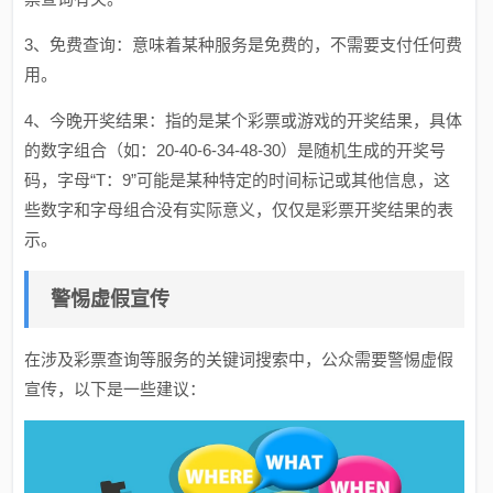
3、免费查询：意味着某种服务是免费的，不需要支付任何费
用。
4、今晚开奖结果：指的是某个彩票或游戏的开奖结果，具体
的数字组合（如：20-40-6-34-48-30）是随机生成的开奖号
码，字母“T：9”可能是某种特定的时间标记或其他信息，这
些数字和字母组合没有实际意义，仅仅是彩票开奖结果的表
示。
警惕虚假宣传
在涉及彩票查询等服务的关键词搜索中，公众需要警惕虚假
宣传，以下是一些建议：