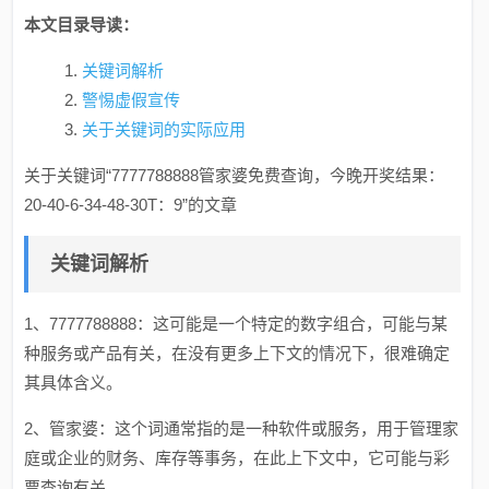
本文目录导读：
关键词解析
警惕虚假宣传
关于关键词的实际应用
关于关键词“7777788888管家婆免费查询，今晚开奖结果：
20-40-6-34-48-30T：9”的文章
关键词解析
1、7777788888：这可能是一个特定的数字组合，可能与某
种服务或产品有关，在没有更多上下文的情况下，很难确定
其具体含义。
2、管家婆：这个词通常指的是一种软件或服务，用于管理家
庭或企业的财务、库存等事务，在此上下文中，它可能与彩
票查询有关。