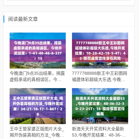
阅读最新文章
今晚澳门9点35出结果，揭露
7777788888新王中王彩图网
虚假承诺的真相误区，今晚
福建体彩超级大乐透,今晚开
开奖结果：1-41-40-46-6-
奖结果：10-28-42-10-5-
33T：15
4T：42-防范虚假宣传潜在风
险
王中王管家婆正版图片大全_
新澳天天开奖资料大全最新
揭开伪装真相的方法_今晚开
53,今晚开奖结果：48-36-