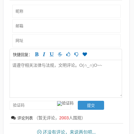
快捷回复：
（暂无评论，
2003
人围观）
评论列表
还没有评论，来说两句吧...