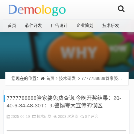
首页
软件开发
广告设计
企业策划
技术研发
您现在的位置：
首页
技术研发
7777788888管家婆免费查询,今晚开奖结果：20-40-6-34-48-30T：9-警惕夸大宣传的误区
7777788888管家婆免费查询,今晚开奖结果：20-
40-6-34-48-30T：9-警惕夸大宣传的误区
2025-06-19
技术研发
2003 次浏览
0个评论