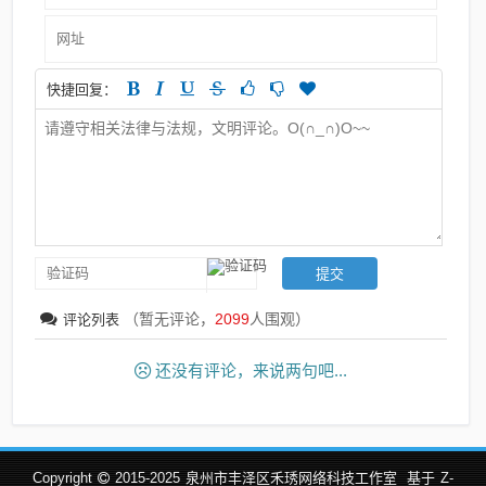
快捷回复：
（暂无评论，
2099
人围观）
评论列表
还没有评论，来说两句吧...
Copyright
2015-2025
泉州市丰泽区禾琇网络科技工作室
基于
Z-