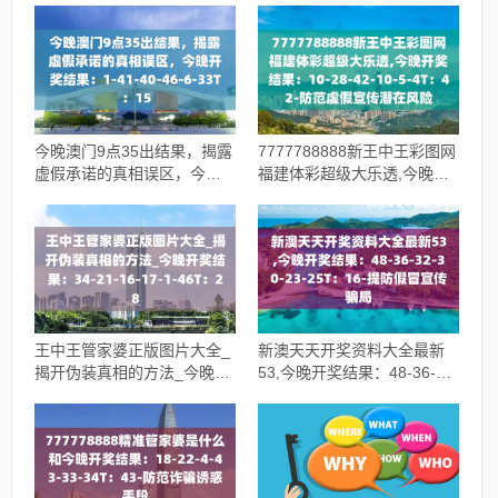
今晚澳门9点35出结果，揭露
7777788888新王中王彩图网
虚假承诺的真相误区，今晚
福建体彩超级大乐透,今晚开
开奖结果：1-41-40-46-6-
奖结果：10-28-42-10-5-
33T：15
4T：42-防范虚假宣传潜在风
险
王中王管家婆正版图片大全_
新澳天天开奖资料大全最新
揭开伪装真相的方法_今晚开
53,今晚开奖结果：48-36-
奖结果：34-21-16-17-1-
32-30-23-25T：16-提防假冒
46T：28
宣传骗局