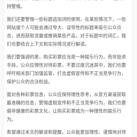
持警惕。
我们还要警惕一些标题追加词的使用，在某些情况下，一些
网站或个人可能会通过夸大、误导性的标题来吸引公众点
击，进而获取流量或推销某些产品，对于标题中的词汇，我
们也要结合上下文和实际情况进行解读。
我们要强调的是，购买彩票应当是一种娱乐行为，而非投资
手段，公众应理性对待彩票，不要过度沉迷其中，我们也要
呼吁相关部门加强监管，打击虚假宣传和不正当竞争行为，
保护公众的合法权益。
面对各种彩票信息，公众应保持理性思考，从官方渠道获取
最准确的信息，警惕虚假宣传和不正当竞争行为，我们也要
倡导健康的彩票文化，让购买彩票成为一种理性的娱乐行
为。
希望通过本文的解读和提醒，公众能更加理性、谨慎地对待