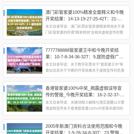
票如何防范虚假宣传关于新澳2025天天开彩资料及
今晚开奖结果的解读与警示尊敬的读者朋友们：大
澳门彩管家婆100%精准全面释义和今晚
家好！今天我们来谈谈一个关键词：...
开奖结果：14-13-19-27-25-42T：21-谨
防虚假信息暗藏危机
本文目录导读：澳门彩票彩管家婆精准预测关于澳
门彩管家婆的所谓“精准预测”及相关虚假宣传的警
示尊敬的公众朋友们：我们需要对关键词进行清晰
的释义与解释，您所提供的关键词涉及澳门彩票、
7777788888管家婆王中和今晚开奖结
彩管家婆、精准预测、开奖结果等概念，在...
果：10-7-8-34-36-32T：9,提防虚假广告
骗局
本文目录导读：关于数字彩票关于“管家婆王中”等
类似信息关于今晚的开奖结果关于虚假宣传的危害
如何防范虚假宣传关于数字彩票和虚假宣传的警惕
性提醒尊敬的公众，您好！今天您提到的关键词
香港管家婆100%中奖_揭露虚假误导宣
“7777788888管家婆王中、今晚开...
传的警报_今晚开奖结果：16-2-32-37-
35-6T：48
本文目录导读：关键词释义解释与落实提醒公众警
惕虚假宣传关于香港管家婆100%中奖等关键词的
解释与警惕关键词释义1、香港管家婆：通常指的
是一种彩票分析或预测的服务提供者，他们可能会
2005年新澳门资料合法使用范围和今晚
声称自己拥有独特的技巧或系统，能够预测...
开奖结果：1-9-28-34-8-30T：23,警惕并