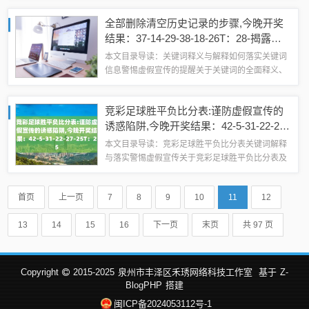
提供的关键词似乎与彩票开奖有关，涉及到数字组
全部删除清空历史记录的步骤,今晚开奖
合和虚假宣传的内容，在此，我想借此机会向...
结果：37-14-29-38-18-26T：28-揭露伪
装理由
本文目录导读：关键词释义与解释如何落实关键词
信息警惕虚假宣传的提醒关于关键词的全面释义、
解释与落实，以及警惕虚假宣传的提醒关键词释义
与解释1、全部删除清空历史记录的步骤：在日常
竞彩足球胜平负比分表:谨防虚假宣传的
使用电脑或手机的过程中，用户可能会产生各...
诱惑陷阱,今晚开奖结果：42-5-31-22-27-
25T：25
本文目录导读：竞彩足球胜平负比分表关键词解释
与落实警惕虚假宣传关于竞彩足球胜平负比分表及
相关开奖结果的解释与警示尊敬的各位读者：大家
好！我们遇到一组关于竞彩足球胜平负比分表的关
首页
上一页
7
8
9
10
11
12
键词，并附带今晚的开奖结果：42-5-3...
13
14
15
16
下一页
末页
共 97 页
Copyright
2015-2025
泉州市丰泽区禾琇网络科技工作室
基于
Z-
BlogPHP
搭建
闽ICP备2024053112号-1