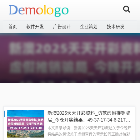
首页
软件开发
广告设计
企业策划
技术研发
新澳2025天天开彩资料_防范虚假推销骗
局_今晚开奖结果：49-37-17-34-6-21T：
48
本文目录导读：新澳2025天天开彩概述关于今晚开
奖结果的解读关于虚假宣传的警示如何正确对待彩