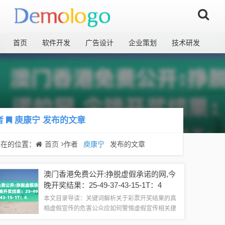
首页
软件开发
广告设计
企业策划
技术研发
者
庾康宁
发布的文章
现在的位置：
首页
作者
庾康宁
发布的文章
澳门香港免费公开:挣脱虚假承诺的网,今
晚开奖结果：25-49-37-43-15-1T：4
本文目录导读：关键词解析关于彩票开奖结果的真
相虚假宣传的危害公众应如何警惕虚假宣传相关建
议关于澳门香港彩票开奖结果的公开与公众警惕虚