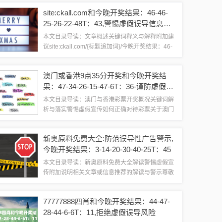
等相关内容的解释与警惕尊敬的公众朋友们，今天
site:ckall.com和今晚开奖结果：46-46-
我们要讨论的是一个非常重要的...
25-26-22-48T：43,警惕虚假误导信息风
险
本文目录导读：文章概述关键词释义与解释附加建
议site:ckall.com/{标题追加词}/今晚开奖结果：46-
46-25-26-22-48T：43”的全面释义、解释与落实警
惕虚假宣传文章概述本文将围绕关键词“sit...
澳门或香港9点35分开奖和今晚开奖结
果：47-34-26-15-47-6T：36-谨防虚假宣
传隐患
本文目录导读：澳门与香港彩票开奖概况关键词解
析与落实警惕虚假宣传如何正确对待彩票关于澳门
或香港彩票开奖的真相与公众警惕虚假宣传的重要
性尊敬的读者朋友们：我们聚焦于一个常见的关键
新奥原料免费大全:防范误导性广告警示,
词组合：“澳门或香港9点35分开奖_今晚...
今晚开奖结果：3-14-20-30-40-25T：45
本文目录导读：新奥原料免费大全解读警惕虚假宣
传附加说明相关文章或信息推荐的解读与警示尊敬
的公众朋友们：大家好！针对您提供的关键词：“新
奥原料免费大全-{标题追加词}-今晚开奖结果：3-
77777888四肖和今晚开奖结果：44-47-
14-20-30-40-25T：...
28-44-6-6T：11,拒绝虚假误导风险